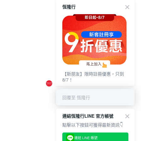
恆隆行
【新朋友】限時註冊優惠，只到
8/7！
回覆至 恆隆行
連結恆隆行LINE 官方帳號
點擊以下按鈕可獲得最新資訊👇
連結 LINE 帳號