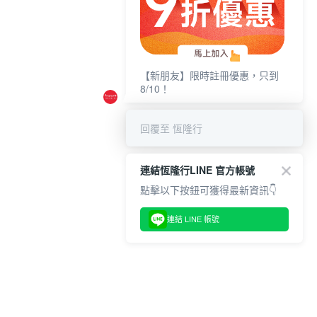
【新朋友】限時註冊優惠，只到
8/10！
回覆至 恆隆行
連結恆隆行LINE 官方帳號
點擊以下按鈕可獲得最新資訊👇
連結 LINE 帳號