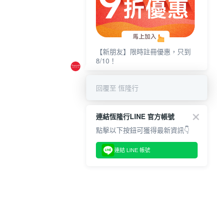
【新朋友】限時註冊優惠，只到
8/10！
回覆至 恆隆行
連結恆隆行LINE 官方帳號
點擊以下按鈕可獲得最新資訊👇
連結 LINE 帳號