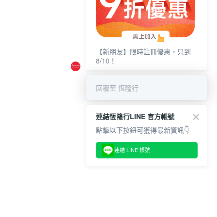
【新朋友】限時註冊優惠，只到
8/10！
回覆至 恆隆行
連結恆隆行LINE 官方帳號
點擊以下按鈕可獲得最新資訊👇
連結 LINE 帳號