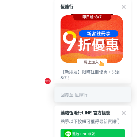
恆隆行
【新朋友】限時註冊優惠，只到
8/7！
回覆至 恆隆行
連結恆隆行LINE 官方帳號
點擊以下按鈕可獲得最新資訊👇
連結 LINE 帳號