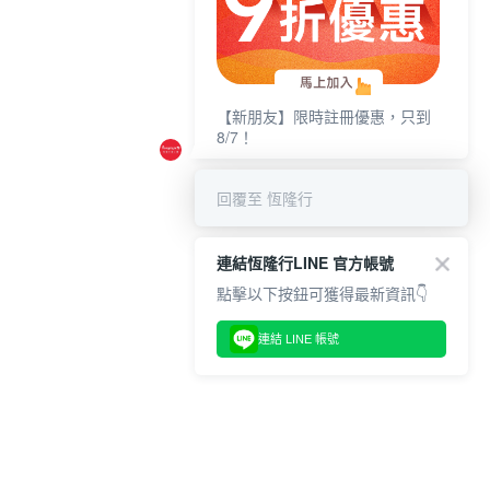
【新朋友】限時註冊優惠，只到
8/7！
回覆至 恆隆行
連結恆隆行LINE 官方帳號
點擊以下按鈕可獲得最新資訊👇
連結 LINE 帳號