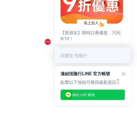
【新朋友】限時註冊優惠，只到
8/10！
回覆至 恆隆行
連結恆隆行LINE 官方帳號
點擊以下按鈕可獲得最新資訊👇
連結 LINE 帳號