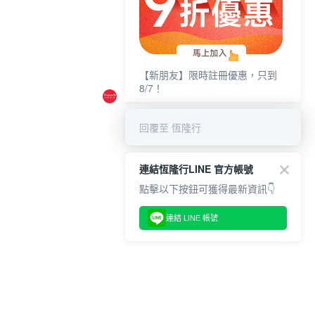
【新朋友】限時註冊優惠，只到
8/7！
回覆至 恆隆行
連結恆隆行LINE 官方帳號
點擊以下按鈕可獲得最新資訊👇
連結 LINE 帳號