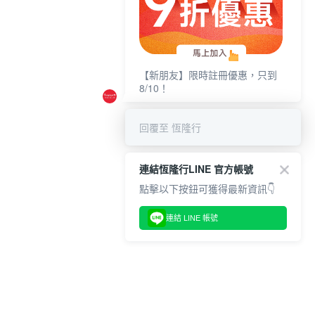
【新朋友】限時註冊優惠，只到
8/10！
回覆至 恆隆行
連結恆隆行LINE 官方帳號
點擊以下按鈕可獲得最新資訊👇
連結 LINE 帳號