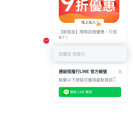
【新朋友】限時註冊優惠，只到
8/7！
回覆至 恆隆行
連結恆隆行LINE 官方帳號
點擊以下按鈕可獲得最新資訊👇
連結 LINE 帳號