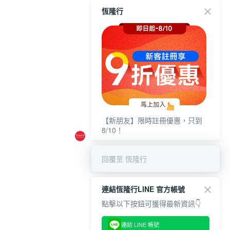
恆隆行
【新朋友】限時註冊優惠，只到
8/10！
回覆至 恆隆行
連結恆隆行LINE 官方帳號
點擊以下按鈕可獲得最新資訊👇
連結 LINE 帳號