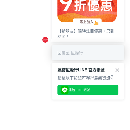
【新朋友】限時註冊優惠，只到
8/10！
回覆至 恆隆行
連結恆隆行LINE 官方帳號
點擊以下按鈕可獲得最新資訊👇
連結 LINE 帳號