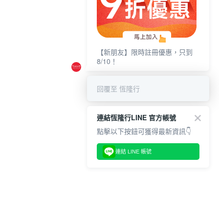
【新朋友】限時註冊優惠，只到
8/10！
回覆至 恆隆行
連結恆隆行LINE 官方帳號
點擊以下按鈕可獲得最新資訊👇
連結 LINE 帳號