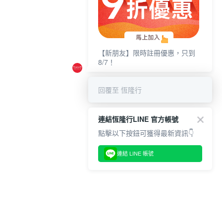
【新朋友】限時註冊優惠，只到
8/7！
回覆至 恆隆行
連結恆隆行LINE 官方帳號
點擊以下按鈕可獲得最新資訊👇
連結 LINE 帳號