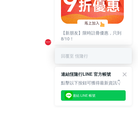
【新朋友】限時註冊優惠，只到
8/10！
回覆至 恆隆行
連結恆隆行LINE 官方帳號
點擊以下按鈕可獲得最新資訊👇
連結 LINE 帳號