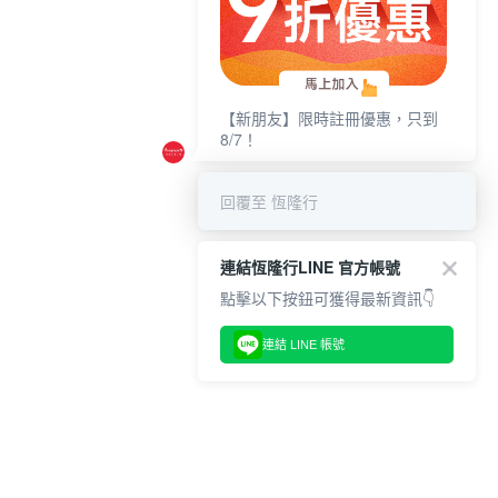
【新朋友】限時註冊優惠，只到
8/7！
回覆至 恆隆行
連結恆隆行LINE 官方帳號
點擊以下按鈕可獲得最新資訊👇
連結 LINE 帳號