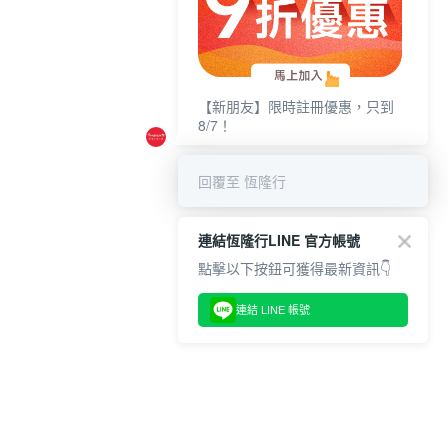
【新朋友】限時註冊優惠，只到
8/7！
回覆至 恆隆行
連結恆隆行LINE 官方帳號
點擊以下按鈕可獲得最新資訊👇
連結 LINE 帳號