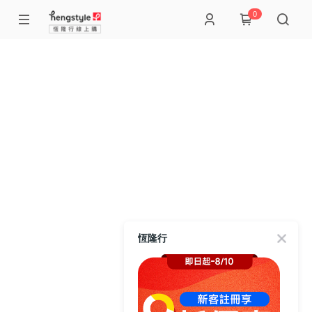
0
恆隆行