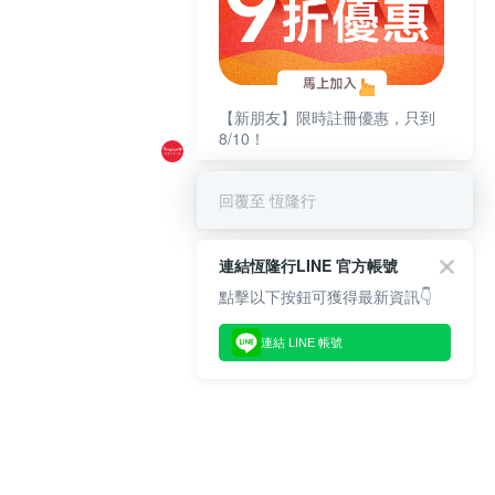
【新朋友】限時註冊優惠，只到
8/10！
回覆至 恆隆行
連結恆隆行LINE 官方帳號
點擊以下按鈕可獲得最新資訊👇
連結 LINE 帳號