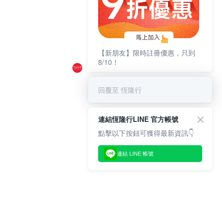
【新朋友】限時註冊優惠，只到
8/10！
回覆至 恆隆行
連結恆隆行LINE 官方帳號
點擊以下按鈕可獲得最新資訊👇
連結 LINE 帳號