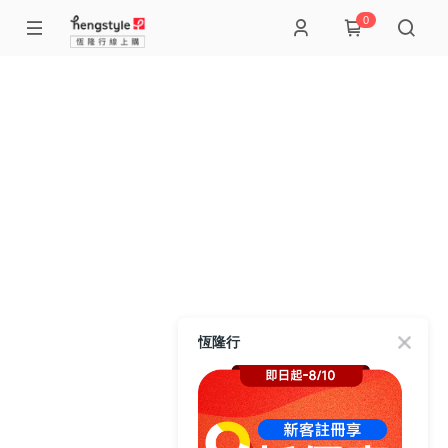
0
恆隆行