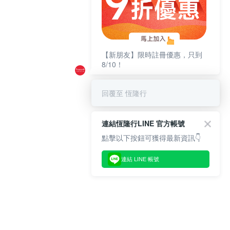
【新朋友】限時註冊優惠，只到
8/10！
回覆至 恆隆行
連結恆隆行LINE 官方帳號
點擊以下按鈕可獲得最新資訊👇
連結 LINE 帳號