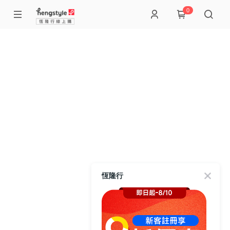
0
恆隆行