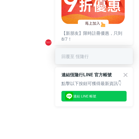
【新朋友】限時註冊優惠，只到
8/7！
回覆至 恆隆行
連結恆隆行LINE 官方帳號
點擊以下按鈕可獲得最新資訊👇
連結 LINE 帳號