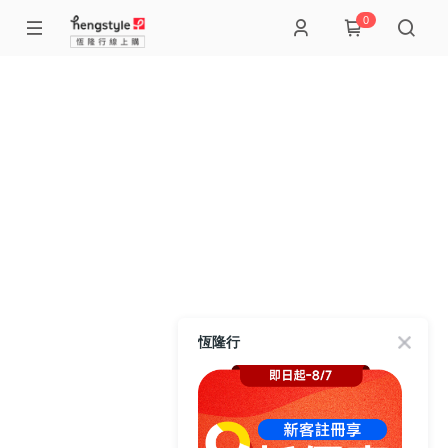
0
恆隆行