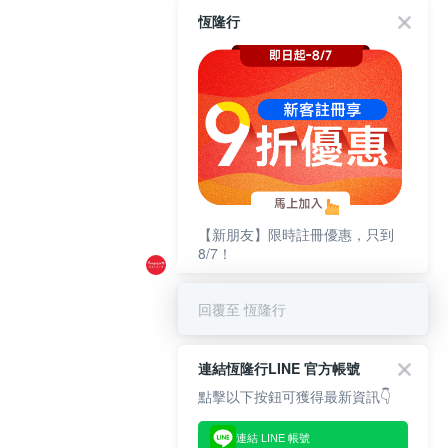
恆隆行
【新朋友】限時註冊優惠，只到
8/7！
回覆至 恆隆行
連結恆隆行LINE 官方帳號
點擊以下按鈕可獲得最新資訊👇
連結 LINE 帳號