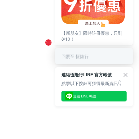
【新朋友】限時註冊優惠，只到
8/10！
回覆至 恆隆行
連結恆隆行LINE 官方帳號
點擊以下按鈕可獲得最新資訊👇
連結 LINE 帳號