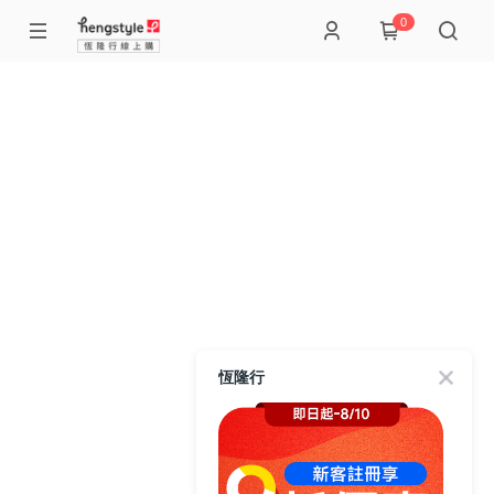
0
恆隆行