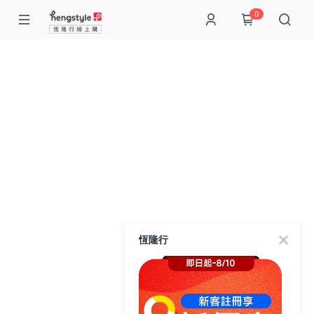
0
恆隆行