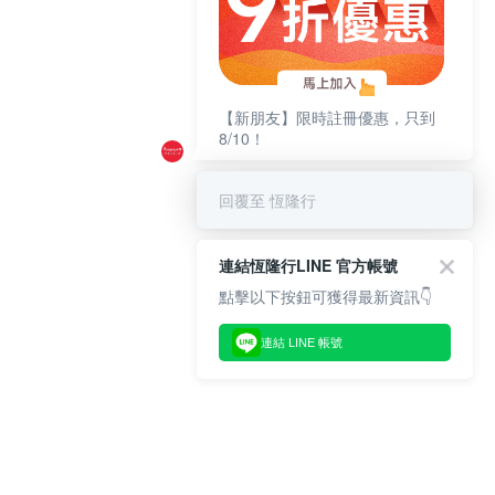
【新朋友】限時註冊優惠，只到
8/10！
回覆至 恆隆行
連結恆隆行LINE 官方帳號
點擊以下按鈕可獲得最新資訊👇
連結 LINE 帳號