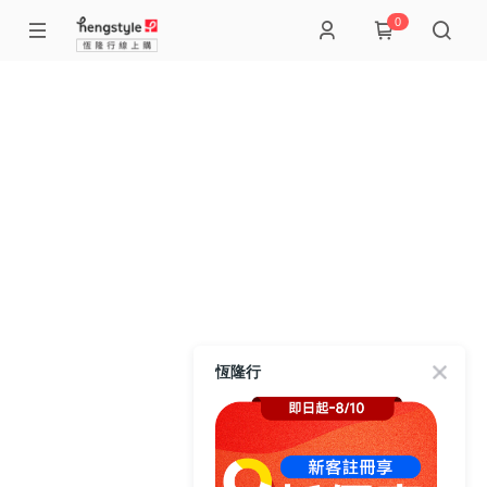
0
恆隆行