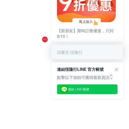
【新朋友】限時註冊優惠，只到
8/10！
回覆至 恆隆行
連結恆隆行LINE 官方帳號
點擊以下按鈕可獲得最新資訊👇
連結 LINE 帳號