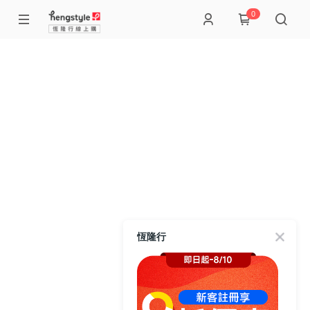
0
恆隆行