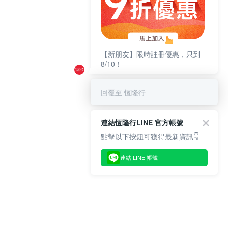
【新朋友】限時註冊優惠，只到
8/10！
回覆至 恆隆行
連結恆隆行LINE 官方帳號
點擊以下按鈕可獲得最新資訊👇
連結 LINE 帳號