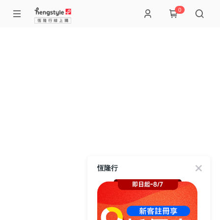
0
恆隆行