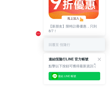
【新朋友】限時註冊優惠，只到
8/7！
回覆至 恆隆行
連結恆隆行LINE 官方帳號
點擊以下按鈕可獲得最新資訊👇
連結 LINE 帳號