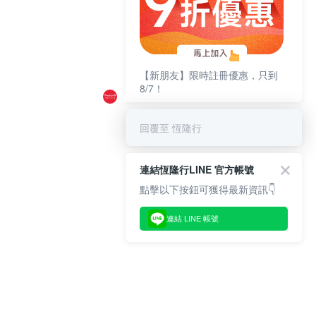
【新朋友】限時註冊優惠，只到
8/7！
回覆至 恆隆行
連結恆隆行LINE 官方帳號
點擊以下按鈕可獲得最新資訊👇
連結 LINE 帳號