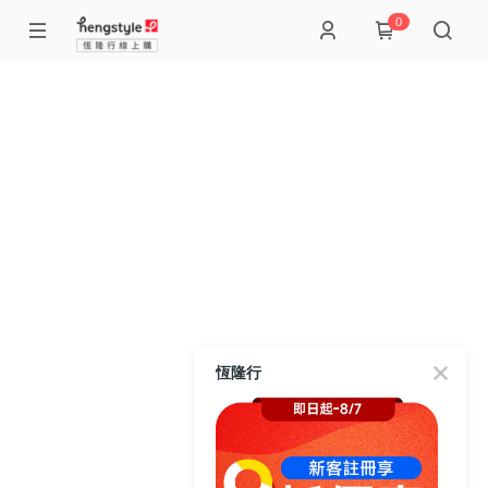
0
恆隆行