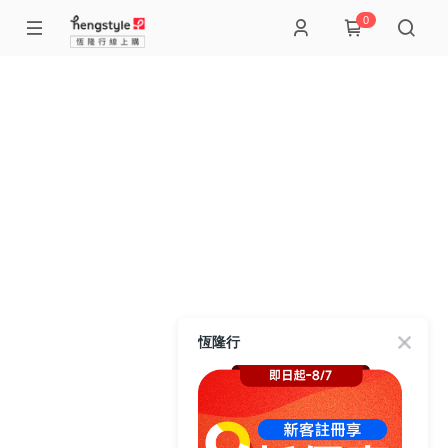
0
恆隆行