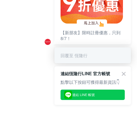
【新朋友】限時註冊優惠，只到
8/7！
回覆至 恆隆行
連結恆隆行LINE 官方帳號
點擊以下按鈕可獲得最新資訊👇
連結 LINE 帳號