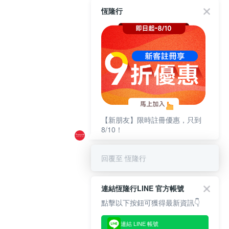
恆隆行
【新朋友】限時註冊優惠，只到
8/10！
回覆至 恆隆行
連結恆隆行LINE 官方帳號
點擊以下按鈕可獲得最新資訊👇
連結 LINE 帳號