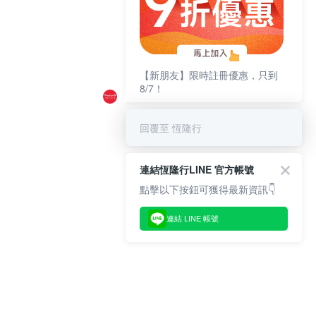
【新朋友】限時註冊優惠，只到
8/7！
回覆至 恆隆行
連結恆隆行LINE 官方帳號
點擊以下按鈕可獲得最新資訊👇
連結 LINE 帳號