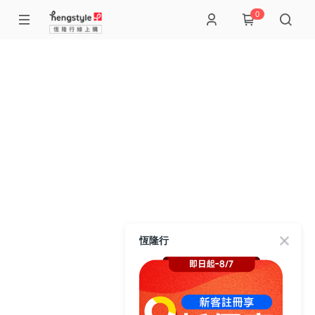
0
恆隆行