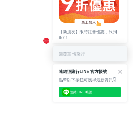
【新朋友】限時註冊優惠，只到
8/7！
回覆至 恆隆行
連結恆隆行LINE 官方帳號
點擊以下按鈕可獲得最新資訊👇
連結 LINE 帳號