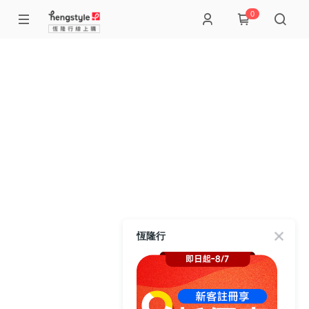
0
恆隆行