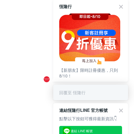
恆隆行
【新朋友】限時註冊優惠，只到
8/10！
回覆至 恆隆行
連結恆隆行LINE 官方帳號
點擊以下按鈕可獲得最新資訊👇
連結 LINE 帳號