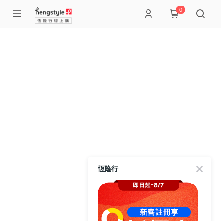
0
恆隆行