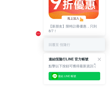
【新朋友】限時註冊優惠，只到
8/7！
回覆至 恆隆行
連結恆隆行LINE 官方帳號
點擊以下按鈕可獲得最新資訊👇
連結 LINE 帳號