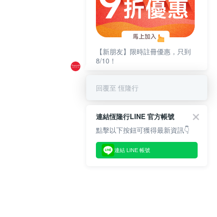
【新朋友】限時註冊優惠，只到
8/10！
回覆至 恆隆行
連結恆隆行LINE 官方帳號
點擊以下按鈕可獲得最新資訊👇
連結 LINE 帳號