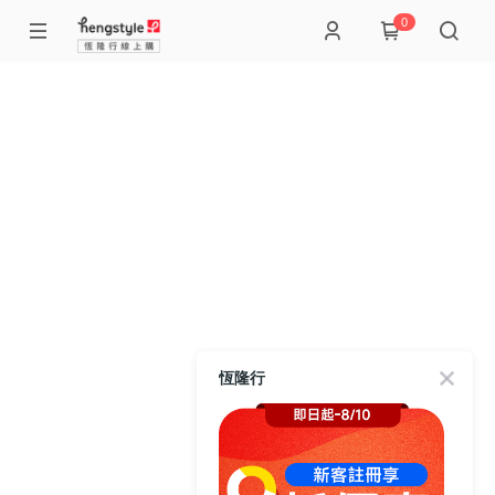
0
恆隆行