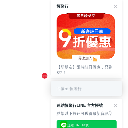
恆隆行
【新朋友】限時註冊優惠，只到
8/7！
回覆至 恆隆行
連結恆隆行LINE 官方帳號
點擊以下按鈕可獲得最新資訊👇
連結 LINE 帳號