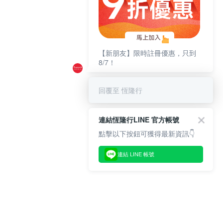
【新朋友】限時註冊優惠，只到
8/7！
回覆至 恆隆行
連結恆隆行LINE 官方帳號
點擊以下按鈕可獲得最新資訊👇
連結 LINE 帳號