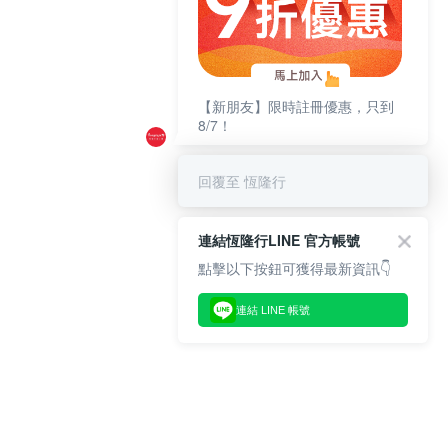
【新朋友】限時註冊優惠，只到
8/7！
回覆至 恆隆行
連結恆隆行LINE 官方帳號
點擊以下按鈕可獲得最新資訊👇
連結 LINE 帳號