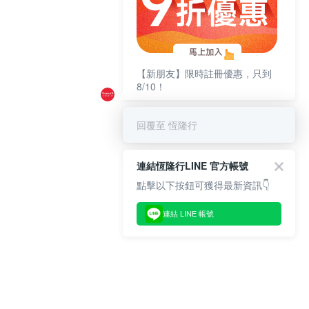
【新朋友】限時註冊優惠，只到
8/10！
回覆至 恆隆行
連結恆隆行LINE 官方帳號
點擊以下按鈕可獲得最新資訊👇
連結 LINE 帳號