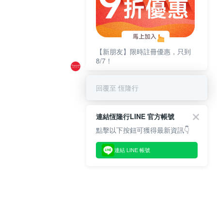
【新朋友】限時註冊優惠，只到
8/7！
回覆至 恆隆行
連結恆隆行LINE 官方帳號
點擊以下按鈕可獲得最新資訊👇
連結 LINE 帳號