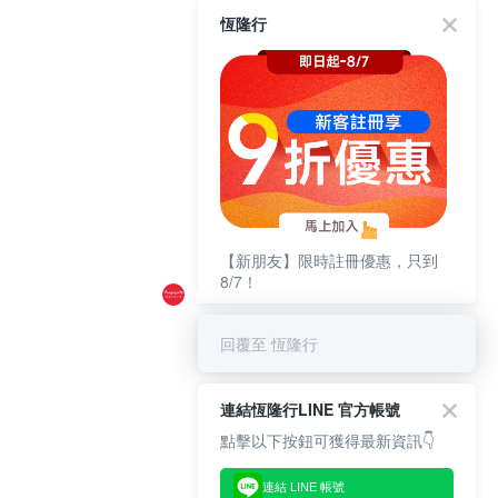
恆隆行
【新朋友】限時註冊優惠，只到
8/7！
回覆至 恆隆行
連結恆隆行LINE 官方帳號
點擊以下按鈕可獲得最新資訊👇
連結 LINE 帳號