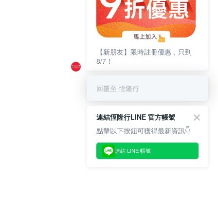
【新朋友】限時註冊優惠，只到
8/7！
回覆至 恆隆行
連結恆隆行LINE 官方帳號
點擊以下按鈕可獲得最新資訊👇
連結 LINE 帳號