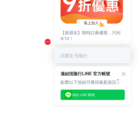
【新朋友】限時註冊優惠，只到
8/10！
回覆至 恆隆行
連結恆隆行LINE 官方帳號
點擊以下按鈕可獲得最新資訊👇
連結 LINE 帳號