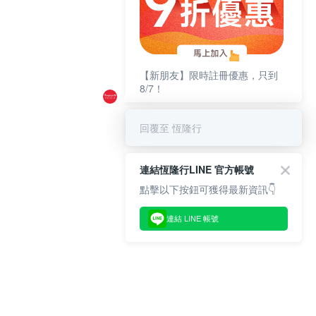
【新朋友】限時註冊優惠，只到
8/7！
回覆至 恆隆行
連結恆隆行LINE 官方帳號
點擊以下按鈕可獲得最新資訊👇
連結 LINE 帳號