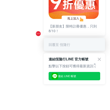
【新朋友】限時註冊優惠，只到
8/10！
回覆至 恆隆行
連結恆隆行LINE 官方帳號
點擊以下按鈕可獲得最新資訊👇
連結 LINE 帳號