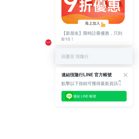
【新朋友】限時註冊優惠，只到
8/10！
回覆至 恆隆行
連結恆隆行LINE 官方帳號
點擊以下按鈕可獲得最新資訊👇
連結 LINE 帳號