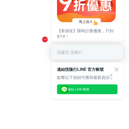
【新朋友】限時註冊優惠，只到
8/10！
回覆至 恆隆行
連結恆隆行LINE 官方帳號
點擊以下按鈕可獲得最新資訊👇
連結 LINE 帳號