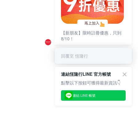
【新朋友】限時註冊優惠，只到
8/10！
回覆至 恆隆行
連結恆隆行LINE 官方帳號
點擊以下按鈕可獲得最新資訊👇
連結 LINE 帳號