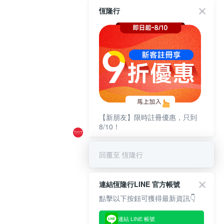
恆隆行
【新朋友】限時註冊優惠，只到
8/10！
回覆至 恆隆行
連結恆隆行LINE 官方帳號
點擊以下按鈕可獲得最新資訊👇
連結 LINE 帳號