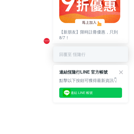
【新朋友】限時註冊優惠，只到
8/7！
回覆至 恆隆行
連結恆隆行LINE 官方帳號
點擊以下按鈕可獲得最新資訊👇
連結 LINE 帳號